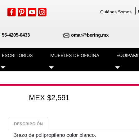
|
Quiénes Somos
55-4205-0433
omar@bering.mx
ESCRITORIOS
MUEBLES DE OFICINA
EQUIPAM
Toggle Dropdown
Toggle Dropdown
Toggle Dr
MEX $2,591
DESCRIPCIÓN
Brazo de polipropileno color blanco.