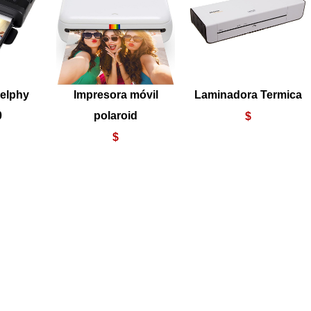
selphy
Impresora móvil
Laminadora Termica
0
polaroid
$
7
$