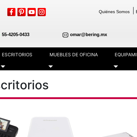
|
Quiénes Somos
55-4205-0433
omar@bering.mx
ESCRITORIOS
MUEBLES DE OFICINA
EQUIPAM
Toggle Dropdown
Toggle Dropdown
Toggle Dr
critorios