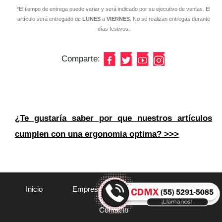
*El tiempo de entrega puede variar y será indicado por su ejecutivo de ventas. El
artículo será entregado de
LUNES
a
VIERNES
. No se realizan entregas durante
días festivos.
Comparte:
¿Te gustaría saber por que nuestros artículos
cumplen con una ergonomia optima? >>>
Inicio
Empresa
Instalaciones
FAQ
Contacto