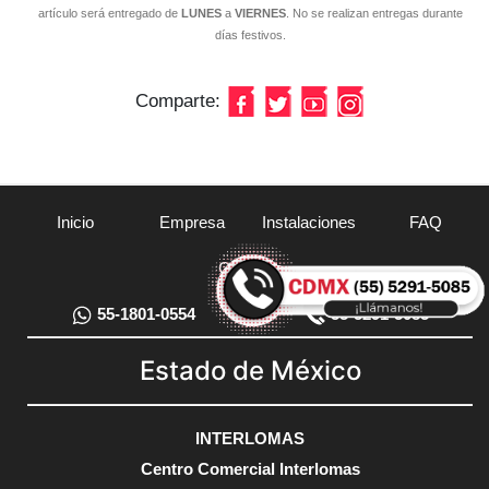
artículo será entregado de
LUNES
a
VIERNES
. No se realizan entregas durante
días festivos.
Comparte:
Inicio
Empresa
Instalaciones
FAQ
Contacto
55-1801-0554
55-5291-5085
Estado de México
INTERLOMAS
Centro Comercial Interlomas