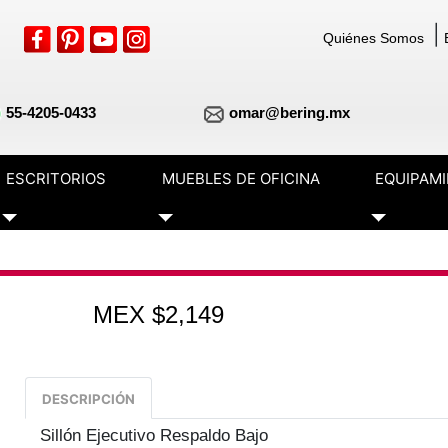
|
Quiénes Somos
55-4205-0433
omar@bering.mx
ESCRITORIOS
MUEBLES DE OFICINA
EQUIPAM
Toggle Dropdown
Toggle Dropdown
Toggle Dr
MEX $2,149
DESCRIPCIÓN
Sillón Ejecutivo Respaldo Bajo