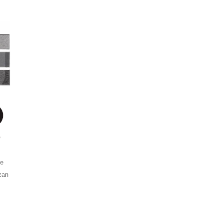
de
izan