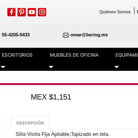
|
Quiénes Somos
55-4205-0433
omar@bering.mx
ESCRITORIOS
MUEBLES DE OFICINA
EQUIPAM
Toggle Dropdown
Toggle Dropdown
Toggle Dr
MEX $1,151
DESCRPCIÓN
Silla Visita Fija Apilable,Tapizado en tela.